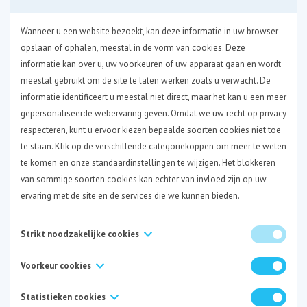
hoe deze bezoeker zich op de website gedraagt en
welke pagina’s worden bezocht. Dat is een
Wanneer u een website bezoekt, kan deze informatie in uw browser
gebruikelijke manier van werken voor websites omdat
opslaan of ophalen, meestal in de vorm van cookies. Deze
het informatie oplevert op die bijdraagt aan de
informatie kan over u, uw voorkeuren of uw apparaat gaan en wordt
kwaliteit van de gebruikerservaring. De informatie die
meestal gebruikt om de site te laten werken zoals u verwacht. De
we, via cookies, registreren, bestaat uit onder meer IP-
informatie identificeert u meestal niet direct, maar het kan u een meer
adressen, het type browser en de bezochte pagina’s.
gepersonaliseerde webervaring geven. Omdat we uw recht op privacy
respecteren, kunt u ervoor kiezen bepaalde soorten cookies niet toe
Tevens monitoren we waar bezoekers de website voor
te staan. Klik op de verschillende categoriekoppen om meer te weten
het eerst bezoeken en vanaf welke pagina ze
te komen en onze standaardinstellingen te wijzigen. Het blokkeren
vertrekken. Deze informatie houden we anoniem bij en
van sommige soorten cookies kan echter van invloed zijn op uw
is niet gekoppeld aan andere persoonlijke
ervaring met de site en de services die we kunnen bieden.
informatie,
hier
.
5) Gebruik van cookies
Strikt noodzakelijke cookies
www.arcom-sport.be
plaatst cookies bij bezoekers. Dat
Deze cookies zijn noodzakelijk voor het functioneren van de website
Voorkeur cookies
doen we om informatie te verzamelen over de
en kunnen niet worden uitgeschakeld in onze systemen. Ze worden
Deze cookies, ook bekend als "functionaliteitscookies", stellen een
meestal alleen ingesteld als reactie op acties die door u worden
pagina’s die gebruikers op onze website bezoeken, om
Statistieken cookies