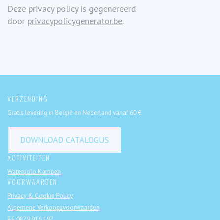
Deze privacy policy is gegenereerd
door
privacypolicygenerator.be
.
VERZENDING
Gratis levering in België en Nederland vanaf 60 €
DOWNLOAD CATALOGUS
ACTIVITEITEN
Waterpolo Kampen
VOORWAARDEN
Privacy & Cookie Policy
Algemene Verkoopsvoorwaarden
BE 0879.916.197