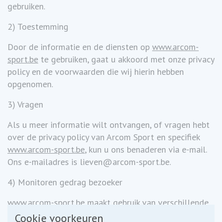
gebruiken.
2) Toestemming
Door de informatie en de diensten op
www.arcom-
sport.be
te gebruiken, gaat u akkoord met onze privacy
policy en de voorwaarden die wij hierin hebben
opgenomen.
3) Vragen
Als u meer informatie wilt ontvangen, of vragen hebt
over de privacy policy van Arcom Sport en specifiek
www.arcom-sport.be
, kun u ons benaderen via e-mail.
Ons e-mailadres is lieven@arcom-sport.be.
4) Monitoren gedrag bezoeker
www.arcom-sport.be
maakt gebruik van verschillende
technieken om bij te houden wie de website bezoekt,
Cookie voorkeuren